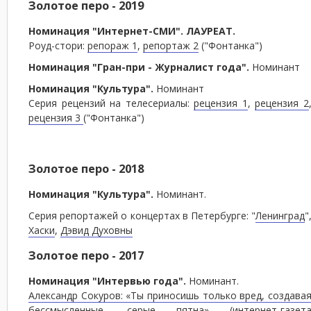
Золотое перо - 2019
Номинация "Интернет-СМИ". ЛАУРЕАТ.
Роуд-стори:
репораж 1
,
репортаж 2
("Фонтанка")
Номинация "Гран-при - Журналист года".
Номинант
Номинация "Культура".
Номинант
Серия рецензий на телесериалы:
рецензия 1
,
рецензия 2
рецензия 3
("Фонтанка")
Золотое перо - 2018
Номинация "Культура".
Номинант.
Серия репортажей о концертах в Петербурге: "
Ленинград
"
Хаски
,
Дэвид Духовны
Золотое перо - 2017
Номинация "Интервью года".
Номинант.
Александр Сокуров: «Ты приносишь только вред, создава
бессмысленные, серые пятна»
(интернет-газет