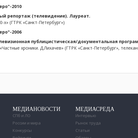
еро"-2010
ый репортаж (телевидение). Лауреат.
0-х» (ГТРК «Санкт-Петербург»)
еро"-2006
левизионная публицистическая/документальная програм
Частные хроники. Д.Лихачев» (ГТРК «Санкт-Петербург», телекан
МЕДИАНОВОСТИ
МЕДИАСРЕДА
СПб и ЛО
Интервью
России и мира
Рынок труда
Конкурсы
Статьи
Рейтинги
Обзоры