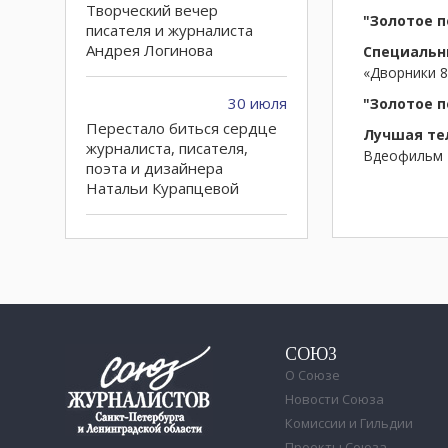
Творческий вечер
"Золотое п
писателя и журналиста
Андрея Логинова
Специальн
«Дворники 8
30 июля
"Золотое п
Перестало биться сердце
Лучшая те
журналиста, писателя,
Вдеофильм «
поэта и дизайнера
Натальи Курапцевой
25 июля
Прощание с Сергеем
Шолоховым состоится 26
июля на Смоленском
кладбище
СОЮЗ
О Союзе
21 июля
Новости Союза
Конкурс на получение
грантов для городских
Комиссии и Гильдии
СМИ открыт
Проекты Союза