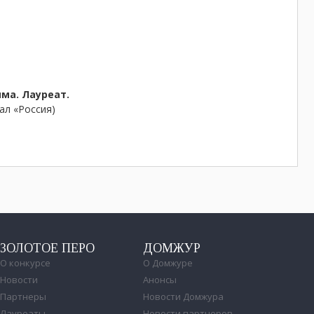
ма. Лауреат.
ал «Россия)
ЗОЛОТОЕ ПЕРО
ДОМЖУР
О конкурсе
О Домжуре
Новости
Анонсы
Партнеры
Новости Домжура
Лауреаты
Новости партнеров