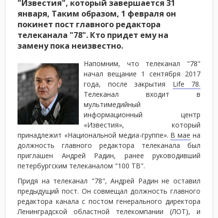
"Известия", который завершается 31
января, Таким образом, 1 февраля он
покинет пост главного редактора
телеканала "78". Кто придет ему на
замену пока неизвестно.
Напомним, что телеканал "78"
начал вещание 1 сентября 2017
года, после закрытия
Life 78.
Телеканал входит в
мультимедийный
информационный центр
«Известия», который
принадлежит «Национальной медиа-группе».
В мае
на
должность главного редактора телеканала был
приглашен Андрей Радин, ранее руководивший
петербургским телеканалом "100 ТВ".
Придя на телеканал "78", Андрей Радин не оставил
предыдущий пост. Он совмещал должность главного
редактора канала с постом генерального директора
Ленинградской областной телекомпании (ЛОТ), и