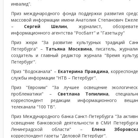
инвалид".
Приз международного фонда поддержки развития средс
массовой информации имени Анатолия Степанович Ежеле
–
Сергей Шелин
, журналист, обозревате
информационного агентства "Росбалт" и "Газеты.ру"
Приз жюри "За развитие культурных традиций Санк
Петербурга" –
Татьяна Москвина
, писатель, журнали
создатель и главный редактор журнала "Время культур
Петербург".
Приз "Водоканала" –
Екатерина Правдина
, корреспонд
службы информации "НТВ – Петербург".
Приз "Еврохим" "За лучшее освещение экологическ
проблематики" –
Светлана Топилина
, специальн
корреспондент редакции информационного вещан
телеканала "100 ТВ".
Приз Международного банка Санкт-Петербурга "За актив
освещение банковской деятельности в СМИ Петербурга
Ленинградской области" –
Елена Зборовска
корреспондент газеты "Деловой Петербург".