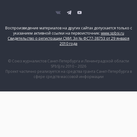
Воспроизведение материалов на других сайтах допускается только с
указанием активной ссылки на первоисточник:
www.spbsj.ru
Свидетельство о регистрации СМИ: Эл № ФС77-38753 от 29 января
2010 года
© Союз журналистов Санкт-Петербурга и Ленинградской области
SPbSJ.ru 2010 – 2026
Проект частично реализуется на средства гранта Санкт-Петербурга в
сфере средств массовой информации