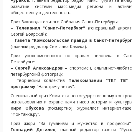
Чураков,
главный редактор радио "Микс" (Луга) за вкла
развитие системы масс-медиа региона и активн
общественную деятельность.
Приз Законодательного Собрания Санкт-Петербурга:
–
Телеканал "Санкт-Петербург"
(генеральный директ
Сергей Боярский);
–
Газета "Комсомольская правда в Санкт-Петербург
(главный редактор Светлана Камека).
Приз уполномоченного по правам человека в Санк
Петербурге:
–
Сергей Александров
– спортсмен, альпинист-любите
петербургский фотограф;
– творческий коллектив
Телекомпании "ТКТ ТВ"
программу
"Навстречу ветру".
Специальный приз Комитета по государственному контро
использованию и охране памятников истории и культур
Кира Обухова
(посмертно), журналист интернет-газе
"Фонтанка.ру".
Приз жюри "За гуманизм и мужество в профессии"
Геннадий Дягилев
, главный редактор газеты "Русск