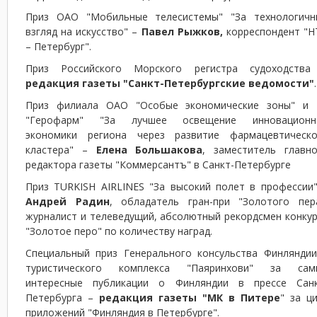
Приз ОАО "Мобильные телесистемы" "За технологичн
взгляд на искусство" –
Павел Рыжков,
корреспондент "Н
– Петербург".
Приз Российского Морского регистра судоходства
редакция газеты "Санкт-Петербургские ведомости"
.
Приз филиала ОАО "Особые экономические зоны" и 
"Герофарм" "За лучшее освещение инновационн
экономики региона через развитие фармацевтическо
кластера" –
Елена Большакова
, заместитель главно
редактора газеты "Коммерсантъ" в Санкт-Петербурге
Приз TURKISH AIRLINES "За высокий полет в профессии
Андрей Радин
, обладатель гран-при "Золотого пера
журналист и телеведущий, абсолютный рекордсмен конку
"Золотое перо" по количеству наград.
Специальный приз Генерального консульства Финляндии
туристического комплекса "Паяринхови" за сам
интересные публикации о Финляндии в прессе Санк
Петербурга –
редакция газеты "МК в Питере
" за ц
приложений "Финляндия в Петербурге".