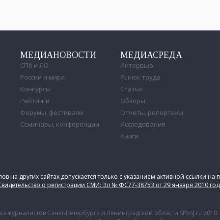
МЕДИАНОВОСТИ
МЕДИАСРЕДА
СПб и ЛО
Интервью
России и мира
Рынок труда
Конкурсы
Статьи
Рейтинги
Обзоры
Форумы, фестивали
Отчеты, репортажи
Семинары, конференции
Исследования
Книги
в на других сайтах допускается только с указанием активной ссылки на 
Свидетельство о регистрации СМИ: Эл № ФС77-38753 от 29 января 2010 год
з журналистов Санкт-Петербурга и Ленинградской области SPbSJ.ru 2010 