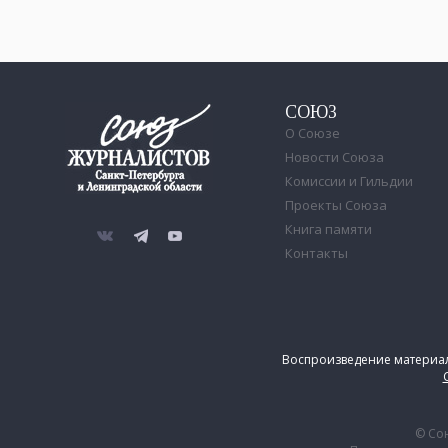
18 июля
Умер Сергей Шолохов
СОЮЗ
17 июля
О Союзе
C днем рождения, Павел!
Новости Союза
Комиссии и Гильдии
15 июля
Проекты Союза
Почта России запускает
Книга памяти
досрочную подписную
Контакты
кампанию на первое
полугодие 2027 года
10 июля
Воспроизведение материало
Петру Годлевскому – 60!
02 июля
© Сою
Городские СМИ могут