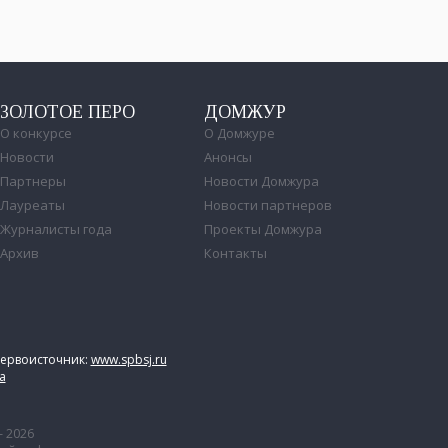
ЗОЛОТОЕ ПЕРО
ДОМЖУР
О конкурсе
О Домжуре
Новости
Анонсы
Партнеры
Новости Домжура
Лауреаты
Новости партнеров
Журналисты года
Проекты Домжура
Архив
Контакты
первоисточник:
www.spbsj.ru
а
– 2026