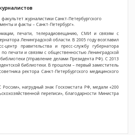
журналистов
л факультет журналистики Санкт-Петербургского
ументы и факты – Санкт-Петербург».
рмации, печати, телерадиовещанию, СМИ и связям с
рнатора Ленинградской области. В 2005 году возглавил
с-центр правительства и пресс-службу губернатора
а по печати и связям с общественностью Ленинградской
 библиотеки (Управление делами Президента РФ). С 2013
идентской библиотеки. В прошлом – первый заместитель
советника ректора Санкт-Петербургского медицинского
 России», нагрудный знак Госкомстата РФ, медали «200
льскохозяйственной переписи», благодарности Министра