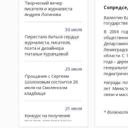
Творческий вечер
Сопредсе
писателя и журналиста
Андрея Логинова
Валентин Ва
государстве
30 июля
В 2004 год
Перестало биться сердце
общественно
журналиста, писателя,
Департамен
поэта и дизайнера
Ленинградск
Натальи Курапцевой
области. С 
года – дир
генерально
25 июля
педиатричес
Прощание с Сергеем
Шолоховым состоится 26
Награды: по
июля на Смоленском
лет Минист
кладбище
связи и мас
21 июля
* должност
Конкурс на получение
грантов для городских
СМИ открыт