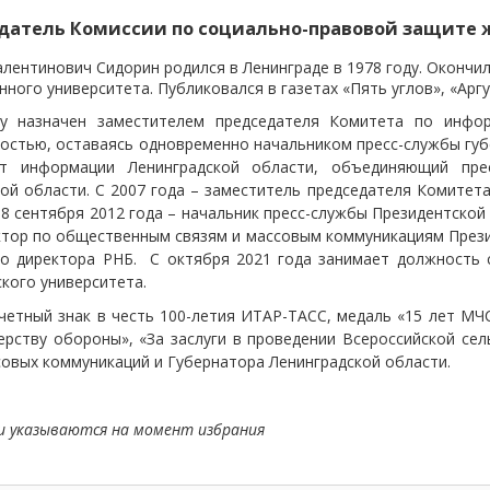
датель Комиссии по социально-правовой защите 
лентинович Сидорин родился в Ленинграде в 1978 году. Окончи
нного университета. Публиковался в газетах «Пять углов», «Арг
у назначен заместителем председателя Комитета по инфо
стью, оставаясь одновременно начальником пресс-службы губе
т информации Ленинградской области, объединяющий прес
ой области. С 2007 года – заместитель председателя Комитет
18 сентября 2012 года – начальник пресс-службы Президентской
ектор по общественным связям и массовым коммуникациям През
го директора РНБ. С октября 2021 года занимает должность 
кого университета.
четный знак в честь 100-летия ИТАР-ТАСС, медаль «15 лет МЧС
ерству обороны», «За заслуги в проведении Всероссийской се
совых коммуникаций и Губернатора Ленинградской области.
и указываются на момент избрания