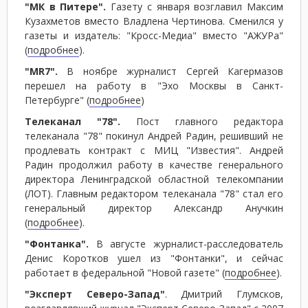
"МК в Питере".
Газету с января возглавил Максим
Кузахметов вместо Владлена Чертинова. Сменился у
газеты и издатель: "Кросс-Медиа" вместо "АЖУРа"
(
подробнее
).
"MR7".
В ноябре журналист Сергей Кагермазов
перешел на работу в "Эхо Москвы в Санкт-
Петербурге" (
подробнее
)
Телеканал "78".
Пост главного редактора
телеканала "78" покинул Андрей Радин, решивший не
продлевать контракт с МИЦ "Известия". Андрей
Радин продолжил работу в качестве генерального
директора Ленинградской областной телекомпании
(ЛОТ). Главным редактором телеканала "78" стал его
генеральный директор Александр Анучкин
(
подробнее
).
"Фонтанка".
В августе журналист-расследователь
Денис Коротков ушел из "Фонтанки", и сейчас
работает в федеральной "Новой газете" (
подробнее
).
"Эксперт Северо-Запад"
. Дмитрий Глумсков,