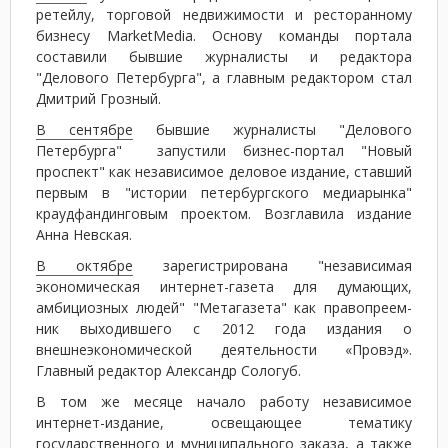
ретейлу, торговой недвижимости и ресторанному
бизнесу MarketMedia. Основу команды портала
составили бывшие журналисты и редактора
"Делового Петербурга", а главным редактором стал
Дмитрий Грозный.
В сентябре
бывшие журналисты "Делового
Петербурга" запустили бизнес-портал "Новый
проспект" как независимое деловое издание, ставший
первым в "истории петербургского медиарынка"
краудфандинговым проектом. Возглавила издание
Анна Невская.
В октябре
зарегистрирована "независимая
экономическая интернет-газета для думающих,
амбициозных людей" "Метагазета" как пра­воп­ре­ем­
ник выходившего с 2012 года издания о
внешнеэкономической деятельности «Про­вэд».
Главный редактор Александр Сологуб.
В том же месяце начало работу независимое
интернет-издание, освещающее тематику
государственного и муниципального заказа, а также