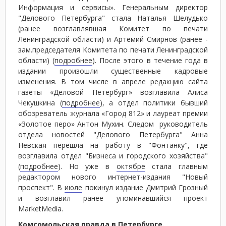
Информация и сервисы». Генеральным директор
"Делового Петербурга" стала Наталья Шелудько
(ранее возглавлявшая Комитет по печати
Ленинградской области) и Артемий Смирнов (ранее -
зам.председателя Комитета по печати Ленинградской
области) (
подробнее
). После этого в течение года в
издании произошли существенные кадровые
изменения. В том числе в апреле редакцию сайта
газеты «Деловой Петербург» возглавила Алиса
Чекушкина (
подробнее
), а отдел политики бывший
обозреватель журнала «Город 812» и лауреат премии
«Золотое перо» Антон Мухин. Следом руководитель
отдела новостей "Делового Петербурга" Анна
Невская перешла на работу в "Фонтанку", где
возглавила отдел "Бизнеса и городского хозяйства"
(
подробнее
). Но уже в
октябре
стала главным
редактором нового интернет-издания "Новый
проспект". В
июле
покинул издание Дмитрий Грозный
и возглавил ранее упоминавшийся проект
MarketMedia.
Комсомольская правда в Петербурге.