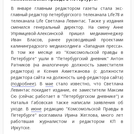
В январе главным редактором газеты стала экс-
главный редактор петербургского телеканала Life78 и
телеканала Life Светлана Левинтас. Также у издания
сменился генеральный директор. На смену Анне
Упрямцевой-Алексинской пришел медиаменеджер
Иван Власов, ранее руководивший проектами
калининградского медиахолдинга «Западная пресса».
В том же месяце из "Комсомольской правды в
Петербурге" ушли в "Петербургский дневник" Антон
Ратников (на аналогичную должность заместителя
редактора) и Ксения Ахметжанова (с должности
редактора сайта на должность шеф-редактора сайта)
(
подробнее
). В
мае
стало известно, что Светлана
Левинтас покидает издание, ее заместители Максим
Сю (сейчас работает в "Петербургском дневнике") и
Наталья Габовская также написали заявления об
уходе. В
июне
редакцию "Комсомольской Правды в
Петербурге" возглавила Ирина Жеглова, много лет
работвшая журналистом и редактором КП в
Иркутске.