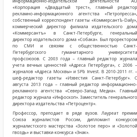
информационно-издательской деятельности А
«Корпорация «Двадцатый трест», главный редакто
рекламно-информационного агентства «Петропресса»
собственный корреспондент газеты «КоммерсантЪ-Daily»
коммерческий директор филиала издательского дом
«Коммерсантъ» в Санкт-Петербурге, генеральны
директор издательского дома «Собака». Был проректоро
по СМИ и связям с общественностью Санкт
Петербургского гуманитарного университет
профсоюзов. С 2003 года – главный редактор журнал
учета вечных ценностей «Адреса Петербурга», с 2006 
журналов «Адреса Москвы» и SPb Invest. В 2010-2011 гг. 
шеф-редактор газеты «Известия Санкт-Петербург». 
августа 2013 года – главный редактор информационно
рекламного агентства «Северо-Запад Медиа». Главны
редактор журнала «Инфоскоп». Заместитель генеральног
директора издательства «Петроцентр».
Профессор, преподает в ряде вузов. Лауреат преми
Союза журналистов России, дипломант конкурсо
журналистского мастерства «Золотое перо» и «Золото
гвоздь» и выставки-конкурса «Знак».