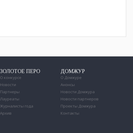
ЗОЛОТОЕ ПЕРО
ДОМЖУР
О конкурсе
О Домжуре
Новости
Анонсы
Партнеры
Новости Домжура
Лауреаты
Новости партнеров
Журналисты года
Проекты Домжура
Архив
Контакты