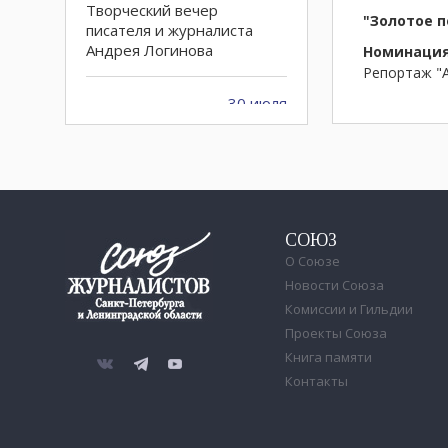
Творческий вечер
"Золотое п
писателя и журналиста
Андрея Логинова
Номинация
Репортаж "А
30 июля
Перестало биться сердце
журналиста, писателя,
поэта и дизайнера
Натальи Курапцевой
СОЮЗ
25 июля
О Союзе
Прощание с Сергеем
Шолоховым состоится 26
Новости Союза
июля на Смоленском
Комиссии и Гильдии
кладбище
Проекты Союза
Книга памяти
21 июля
Контакты
Конкурс на получение
грантов для городских
СМИ открыт