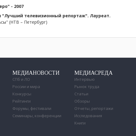
еро" - 2007
 "Лучший телевизионный репортаж". Лауреат.
сы" (НТВ – Петербург)
МЕДИАНОВОСТИ
МЕДИАСРЕДА
СПб и ЛО
Интервью
России и мира
Рынок труда
Конкурсы
Статьи
Рейтинги
Обзоры
Форумы, фестивали
Отчеты, репортажи
Семинары, конференции
Исследования
Книги