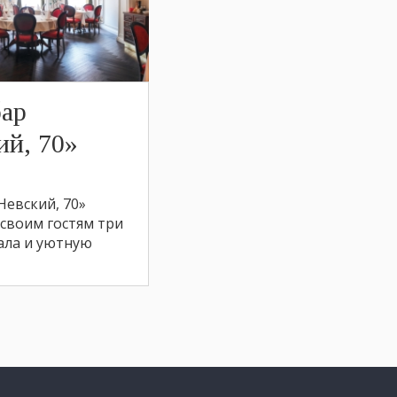
бар
ий, 70»
Невский, 70»
 своим гостям три
ала и уютную