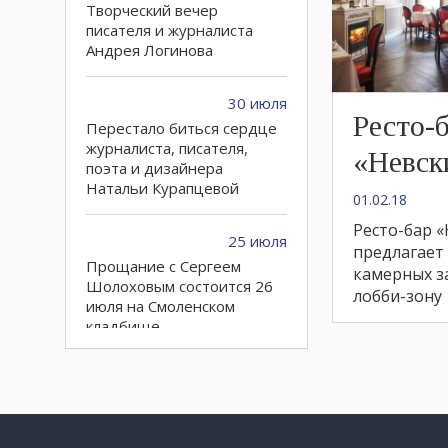
Творческий вечер
писателя и журналиста
Андрея Логинова
30 июля
Ресто-
Перестало биться сердце
журналиста, писателя,
«Невск
поэта и дизайнера
Натальи Курапцевой
01.02.18
Ресто-бар «
25 июля
предлагает
Прощание с Сергеем
камерных з
Шолоховым состоится 26
лобби-зону
июля на Смоленском
кладбище
21 июля
Конкурс на получение
грантов для городских
СМИ открыт