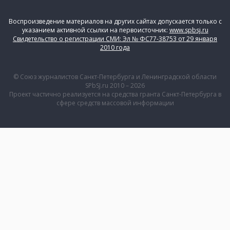
Воспроизведение материалов на других сайтах допускается только с
указанием активной ссылки на первоисточник:
www.spbsj.ru
Свидетельство о регистрации СМИ: Эл № ФС77-38753 от 29 января
2010 года
© Союз журналистов Санкт-Петербурга и Ленинградской области
SPbSJ.ru 2010 – 2026
Проект частично реализуется на средства гранта Санкт-Петербурга в
сфере средств массовой информации