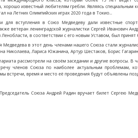
ru, хорошо известный любителям гребли. Являясь специальным
ал на Летних Олимпийских играх 2020 года в Токио...
ии для вступления в Союз Медведеву дали известные спор
также ветеран ленинградской журналистки Сергей Иванович Анд
 Ленобласти, в соответствии с его новым Уставом, был принят 
я Медведева в этот день членами нашего Союза стали журнали
ана Николаева, Лариса Южанина, Артур Шестаков, Борис Гагари
тариата рассмотрели на своём заседании и другие вопросы. В 
речу членов Союза по наиболее актуальным проблемам, кот
мы встречи, время и место её проведения будут объявлены поз
 Председатель Союза Андрей Радин вручает билет Сергею Мед