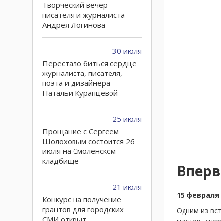
Творческий вечер
писателя и журналиста
Андрея Логинова
30 июля
Перестало биться сердце
журналиста, писателя,
поэта и дизайнера
Натальи Курапцевой
25 июля
Прощание с Сергеем
Шолоховым состоится 26
июля на Смоленском
кладбище
Вперв
21 июля
15 февраля
Конкурс на получение
грантов для городских
Одним из вс
СМИ открыт
мастер спо