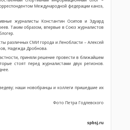
 корреспондентом Международной федерации каноэ,
тивные журналисты Константин Осипов и Эдуард
реев. Таким образом, впервые в Союз журналистов
блогер.
сты различных СМИ города и Ленобласти – Алексей
нов, Надежда Дробнова.
частности, приняли решение провести в ближайшем
орые стоят перед журналистами двух регионов.
днее.
ведеву; наши новобранцы и коллеги пришедшие их
Фото Петра Годлевского
spbsj.ru