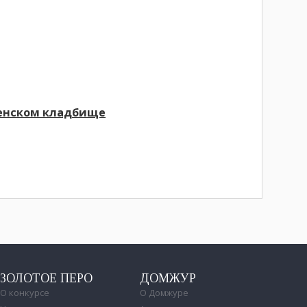
ленском кладбище
ЗОЛОТОЕ ПЕРО
ДОМЖУР
О конкурсе
О Домжуре