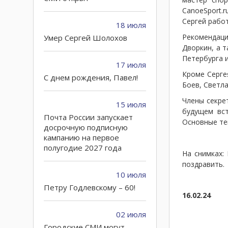
CanoeSport.
Сергей работ
18 июля
Рекомендац
Умер Сергей Шолохов
Дворкин, а 
Петербурга и
17 июля
Кроме Серге
C днем рождения, Павел!
Боев, Светл
Члены секре
15 июля
будущем вст
Почта России запускает
Основные те
досрочную подписную
кампанию на первое
полугодие 2027 года
На снимках:
поздравить.
10 июля
Петру Годлевскому – 60!
16.02.24
02 июля
Городские СМИ могут