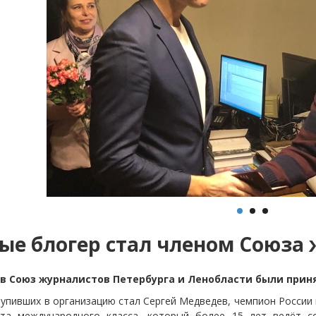
ые блогер стал членом Союза
 в Союз журналистов Петербурга и Ленобласти были приня
тупивших в организацию стал Сергей Медведев, чемпион России 
рта международного класса, который более 15 лет ведёт 