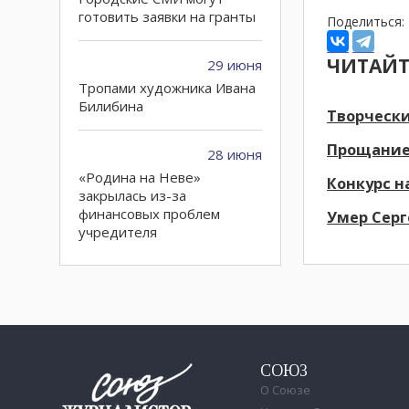
готовить заявки на гранты
Поделиться:
ЧИТАЙТ
29 июня
Тропами художника Ивана
Билибина
Творчески
Прощание
28 июня
«Родина на Неве»
Конкурс н
закрылась из-за
финансовых проблем
Умер Сер
учредителя
24 июня
Петербургские суды
поддержали иностранный
банк из страны - члена
НАТО в деле против
СОЮЗ
россиян
О Союзе