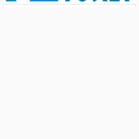
Союз журналистов поздравил
своих ветеранов
01.05.15
29 апреля на Садовой, 38 состоялся праздник
для ветеранов-журналистов, посвященный 70-
летию Великой Победы.
#традиции