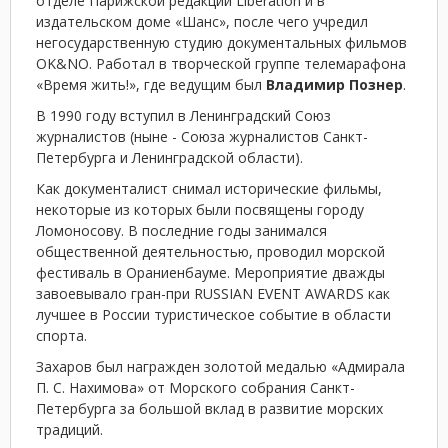
отделе Парижской редакции Libération и в
издательском доме «Шанс», после чего учредил
негосударственную студию документальных фильмов
OK&NO. Работал в творческой группе телемарафона
«Время жить!», где ведущим был
Владимир Познер
.
В 1990 году вступил в Ленинградский Союз
журналистов (ныне - Союза журналистов Санкт-
Петербурга и Ленинградской области).
Как документалист снимал исторические фильмы,
некоторые из которых были посвящены городу
Ломоносову. В последние годы занимался
общественной деятельностью, проводил морской
фестиваль в Ораниенбауме. Мероприятие дважды
завоевывало гран-при RUSSIAN EVENT AWARDS как
лучшее в России туристическое событие в области
спорта.
Захаров был награжден золотой медалью «Адмирала
П. С. Нахимова» от Морского собрания Санкт-
Петербурга за большой вклад в развитие морских
традиций.