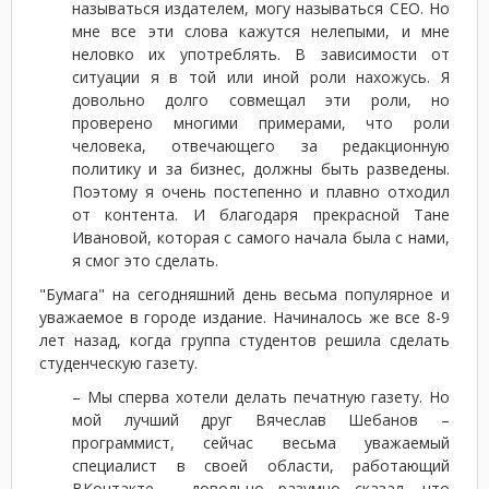
называться издателем, могу называться СЕО. Но
мне все эти слова кажутся нелепыми, и мне
неловко их употреблять. В зависимости от
ситуации я в той или иной роли нахожусь. Я
довольно долго совмещал эти роли, но
проверено многими примерами, что роли
человека, отвечающего за редакционную
политику и за бизнес, должны быть разведены.
Поэтому я очень постепенно и плавно отходил
от контента. И благодаря прекрасной Тане
Ивановой, которая с самого начала была с нами,
я смог это сделать.
"Бумага" на сегодняшний день весьма популярное и
уважаемое в городе издание. Начиналось же все 8-9
лет назад, когда группа студентов решила сделать
студенческую газету.
– Мы сперва хотели делать печатную газету. Но
мой лучший друг Вячеслав Шебанов –
программист, сейчас весьма уважаемый
специалист в своей области, работающий
ВКонтакте – довольно разумно сказал, что